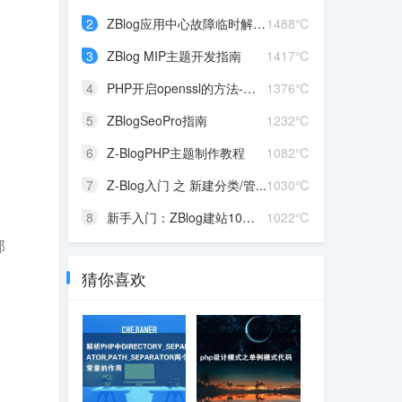
2
ZBlog应用中心故障临时解决...
1488℃
3
ZBlog MIP主题开发指南
1417℃
4
PHP开启openssl的方法-解决...
1376℃
5
ZBlogSeoPro指南
1232℃
6
Z-BlogPHP主题制作教程
1082℃
7
Z-Blog入门 之 新建分类/管...
1030℃
8
新手入门：ZBlog建站10个常...
1022℃
那
猜你喜欢