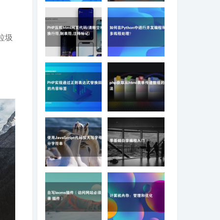
解析PHP中
php设计模式之单例模
DIRECTORY_SEPARATOR,PATH_SEPARATOR
式代码
两个常量的作用
垃圾
PHP压缩html网页代码
如何在Python中进行并
(清除空格,换行符,制表
发编程和多线程处理？
符,注释标记)
PHP实现通过正则表达
php获取从html表单传递
式替换回调的内容标签
数组的方法
使用JavaScript代码按
零基础自学编程入门
大写字母拆分字符串