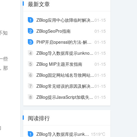
最新文章
1
ZBlog应用中心故障临时解决...
01-15
2
ZBlogSeoPro指南
01-15
不知
3
PHP开启openssl的方法-解决...
01-15
4
ZBlog导入数据库提示unkno...
01-15
一些
5
ZBlog MIP主题开发指南
01-15
，那
6
ZBlog固定网站域名导致网站...
01-15
7
ZBlog常见错误的原因及解决...
01-15
8
ZBlog提示JavaScript加载失...
01-15
阅读排行
的
1
ZBlog导入数据库提示unkno...
1519℃