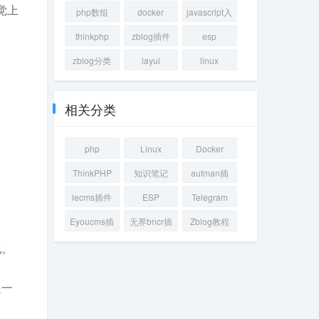
觉上
修改
php数组
docker
javascript入
门
thinkphp
zblog插件
esp
zblog分类
layui
linux
相关分类
php
Linux
Docker
ThinkPHP
知识笔记
autman插
件
lecms插件
ESP
Telegram
Eyoucms插
无界bncr插
Zblog教程
件
件
现。
是一