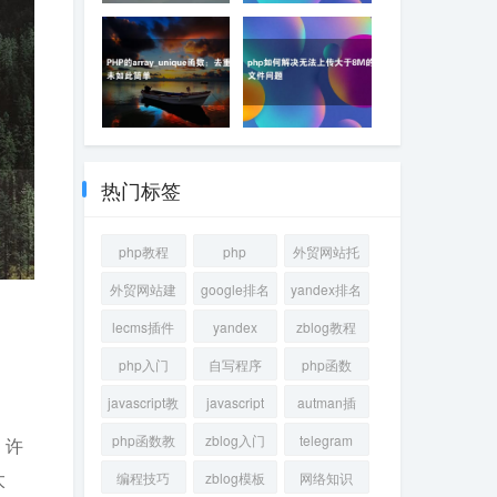
自写lecms插件（访问网
计算机内存：管理和优
站必须登录 插件）
化
PHP的array_unique函
php如何解决无法上传
数：去重从未如此简单
大于8M的文件问题
热门标签
php教程
php
外贸网站托
管
外贸网站建
google排名
yandex排名
设
lecms插件
yandex
zblog教程
php入门
自写程序
php函数
javascript教
javascript
autman插
程
件
php函数教
zblog入门
telegram
，许
程
太
编程技巧
zblog模板
网络知识