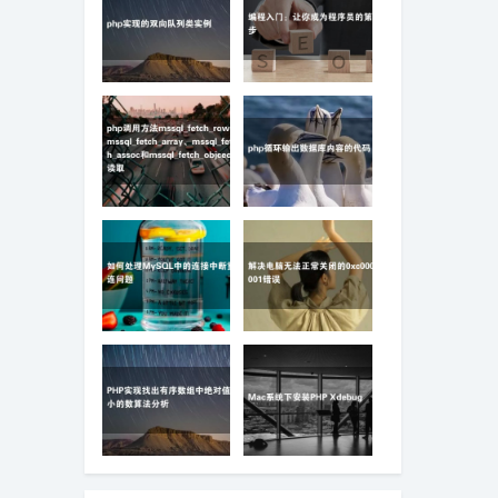
php实现的双向队列类
编程入门：让你成为程
实例
序员的第一步
php调用方法
php循环输出数据库内
mssql_fetch_row、
容的代码
mssql_fetch_array、
mssql_fetch_assoc和
mssql_fetch_objcect读
取
如何处理MySQL中的连
解决电脑无法正常关闭
接中断重连问题
的0xc0000001错误
PHP实现找出有序数组
Mac系统下安装PHP
中绝对值最小的数算法
Xdebug