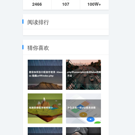
2466
107
100W+
阅读排行
猜你喜欢
教你如何在CI框架中使
php中unserialize返回
用 .htaccess 隐藏url中
false的解决方法
index.php
电脑版微信字体特别小
为你总结一些php信息
函数