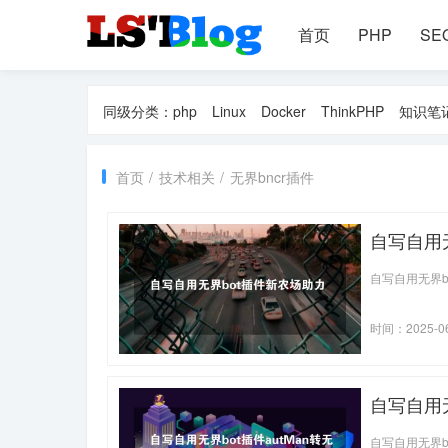
首页
PHP
SE
同级分类：
php
Linux
Docker
ThinkPHP
知识笔
首页
/
技术相关
/
无界bncr插件
自写自用
自写自用无界b
时间：2025-0
自写自用无
自写自用无界bo