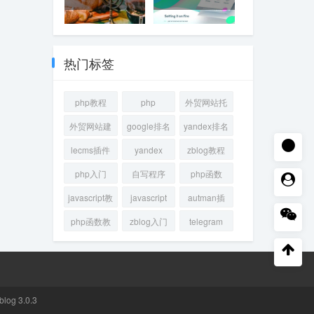
MySQL中的索引失效分
打造高效外贸网站产品
析与优化方法
页面的策略与要素
热门标签
php教程
php
外贸网站托
管
外贸网站建
google排名
yandex排名
设
lecms插件
yandex
zblog教程
php入门
自写程序
php函数
javascript教
javascript
autman插
程
件
php函数教
zblog入门
telegram
程
blog 3.0.3