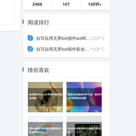
2466
107
100W+
阅读排行
1
自写自用无界bot插件autMa...
1200℃
2
自写自用无界bot插件新农场...
1068℃
猜你喜欢
如何解决MySQL中的外
使用GDB调试PHP代
键约束失效问题
码，解决PHP代码死循
环问题