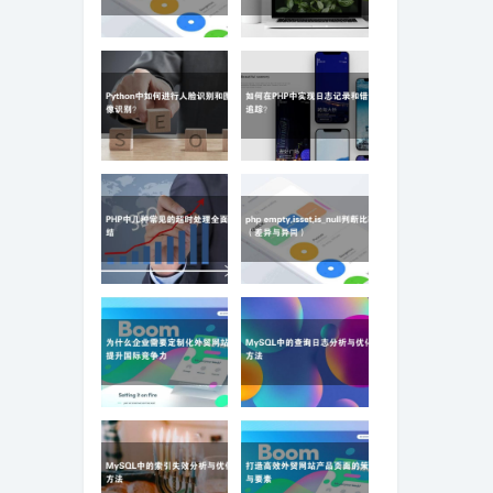
ZBlog固定网站域名导致
MySQL中的表碎片清理
网站打不开的解决办法
及优化方法
Python中如何进行人脸
如何在PHP中实现日志
识别和图像识别？
记录和错误追踪？
PHP中几种常见的超时
php empty,isset,is_null
处理全面总结
判断比较（差异与异
同）
为什么企业需要定制化
MySQL中的查询日志分
外贸网站来提升国际竞
析与优化方法
争力