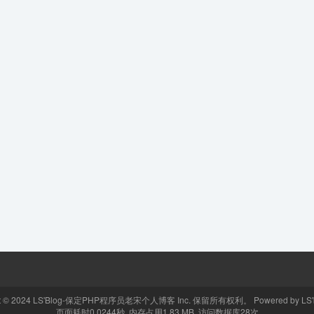
t © 2024
LS'Blog-保定PHP程序员老宋个人博客
Inc. 保留所有权利。 Powered by
LS'
页面耗时0.0244秒, 内存占用1.83 MB, 访问数据库28次