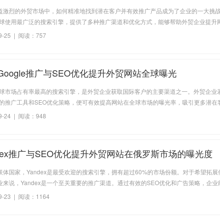
益激烈的外贸市场中，如何精准地找到潜在客户并有效推广产品成为了企业的一大挑
作为全球使用最广泛的搜索引擎，提供了多种推广渠道和优化方式，能够帮助外贸企业提升
际客户。本文将详细介绍如何利用Google Ads和SEO策略，助力外贸企业精准获客
9-25 | 阅读：757
Google推广与SEO优化提升外贸网站全球曝光
作为全球市场占有率最高的搜索引擎，是外贸企业获取国际客户的主要渠道之一。外贸企业
gle的推广工具和SEO优化策略，便可有效提高网站在全球市场的曝光率，吸引更多潜在
如何利用Google广告和SEO优化，帮助外贸企业提升搜索排名，增加流量和转化率
9-24 | 阅读：948
ndex推广与SEO优化提升外贸网站在俄罗斯市场的曝光度
联体国家，Yandex是最受欢迎的搜索引擎，拥有超过60%的市场份额。对于希望拓展
业来说，Yandex是一个至关重要的推广渠道。通过有效的SEO优化和广告策略，企业
x上的排名，从而吸引更多目标用户。本文将深入分析如何通过Yandex进行网站推广和S
-23 | 阅读：1164
贸企业在俄罗斯市场取得成功。