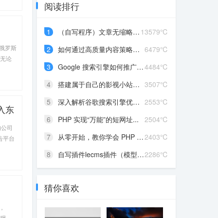
阅读排行
1
（自写程序）文章无缩略图...
13579℃
为俄罗斯
2
如何通过高质量内容策略提...
6479℃
。无论
3
Google 搜索引擎如何推广保...
4484℃
将探讨利
4
搭建属于自己的影视小站：...
3507℃
5
深入解析谷歌搜索引擎优化...
2553℃
入东
6
PHP 实现“万能”的短网址...
2504℃
的公司
7
从零开始，教你学会 PHP 采...
2403℃
告平台
推广、吸
8
自写插件lecms插件（模型自...
2286℃
猜你喜欢
，
牌曝