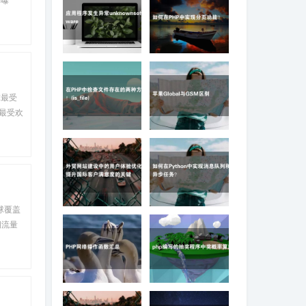
应用程序发生异常
如何在PHP中实现分页
unknownsoftware
功能？
球最受
斯最受欢
国际影
在PHP中检查文件存在
苹果Global与GSM区别
的两种方法！(is_file)
球覆盖
外贸网站建设中的用户
如何在Python中实现消
期流量
体验优化：提升国际客
息队列和异步任务？
户满意度的关键
升订单
PHP网络操作函数汇总
php编写的抽奖程序中
奖概率算法