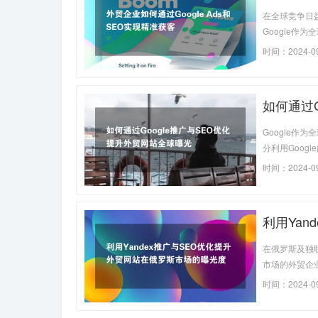
在全球竞争日
Google
光，吸引更多国
时间：2024-0
订单量。
如何通过
Google
分利用Goo
本文将详细介绍
时间：2024-0
利用Ya
在俄罗斯及独
市场的外贸企
升在Yande
时间：2024-09
化，以帮助外