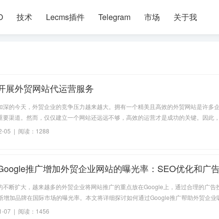
O
技术
Lecms插件
Telegram
市场
关于我
开展外贸网站代运营服务
加深的今天，外贸企业的竞争压力越来越大。拥有一个精美且高效的外贸网站是许多
重要渠道。然而，仅仅建立一个网站还远远不够，高效的运营才是成功的关键。因此
运而生，为企业提供了一站式解决方案。
-05 | 阅读：1288
Google推广增加外贸企业网站的曝光率：SEO优化和广
技巧解析
的不断扩大，越来越多的外贸企业将网站推广的重点放在Google上，通过合理的广告
不断增加品牌在国际市场的曝光率。本文将详细探讨如何通过Google推广帮助外贸企业
，深入解析关键词选择、创意优化、竞价设置等实用策略，助力外贸企业在全球市场
-07 | 阅读：1456