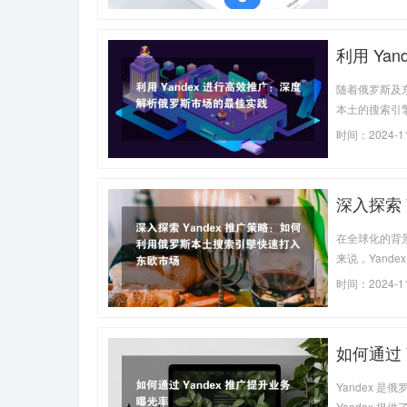
利用 Ya
随着俄罗斯及
本土的搜索引擎
是搜索广告还
时间：2024-11
用 Yande
深入探索
欧市场
在全球化的背
来说，Yand
Yandex D
时间：2024-11
引潜在客户，
如何通过 
Yandex
Yandex 提