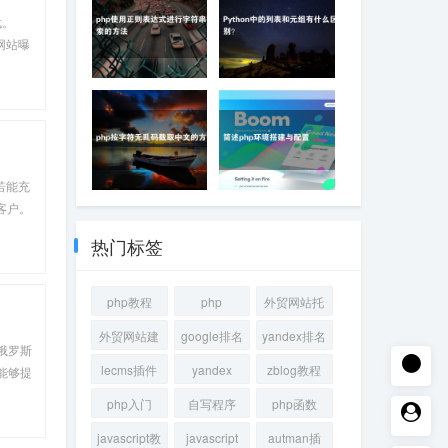
战。
网站曝
，增加
php使用正则表达式进
Python中的列表和元组
行字符串搜索的方法
有什么区别？
若能充
php按字符无乱码截取
简述php环境搭建与配
客户。
中文的方法
置
。
热门标签
php教程
php
外贸网站托
管
外贸网站建
google排名
yandex排名
俄罗斯
设
lecms插件
yandex
zblog教程
能够提
EO优
php入门
自写程序
php函数
javascript教
javascript
autman插