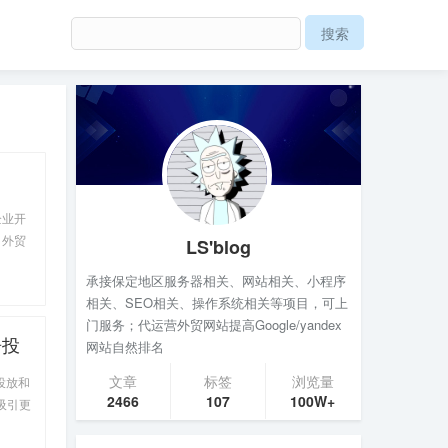
企业开
，外贸
LS'blog
承接保定地区服务器相关、网站相关、小程序
相关、SEO相关、操作系统相关等项目，可上
门服务；代运营外贸网站提高Google/yandex
告投
网站自然排名
文章
标签
浏览量
投放和
2466
107
100W+
吸引更
中脱颖