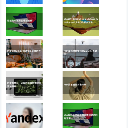
zblog php 有用代码
PHP中include()与
收集（一）
require()的区别说明
联想打印机怎么连接
php运行出现Call to
电脑
undefined function
curl_init()的解决方
法
PHP使用mkdir创建
PHP面向对象学习
多级目录的方法
之parent::关键字
PHP购物车：让你
PHP简单遍历对象
的在线购物体验更加
示例
顺畅