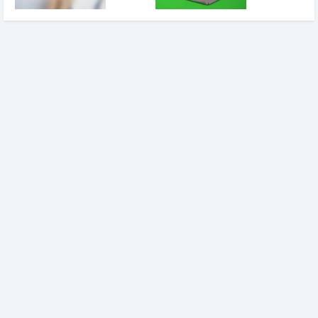
如何让网站快速被
php获得文件大小和
Yandex收录：实用
文件创建时间的方法
指南