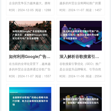
企业的竞争压力越来越大。拥有
越多的外贸企业将网站推广的重
一个精美且高效的外...
点放在Google上，通...
时间：2024-12-05 阅读：1288
时间：2024-11-07 阅读：1457
℃
℃
如何利用Google广告实现网站推广最大化：全面解析Google SEO优化技巧与广告投放策略
深入解析谷歌搜索引擎优化推广的策略与技巧：助力企业提升网站曝光与流量增长
在当前的全球化背景下，越来越
谷歌搜索引擎优化（SEO）推广
多的外贸企业选择通过谷歌广告
是企业提升品牌曝光、引导自然
来实现品牌曝光和销...
流量的关键手段。通过...
时间：2024-11-07 阅读：1557
时间：2024-11-06 阅读：2554
℃
℃