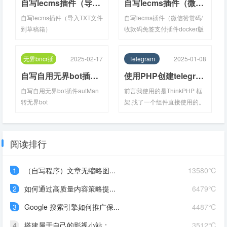
自写lecms插件（导入TXT文件到草稿箱）
自写lecms插件（微信赞赏码/收款码免签支付插件docker版本）
自写lecms插件（导入TXT文件
自写lecms插件（微信赞赏码/
到草稿箱）
收款码免签支付插件docker版
本）
无界bncr插
2025-02-17
Telegram
2025-01-08
件
自写自用无界bot插件autMan转无界bot
使用PHP创建telegram聊天机器人
自写自用无界bot插件autMan
前言我使用的是ThinkPHP 框
转无界bot
架,找了一个组件直接使用的。
不过，如果自己写原生的...
阅读排行
1
（自写程序）文章无缩略图...
13580℃
2
如何通过高质量内容策略提...
6479℃
3
Google 搜索引擎如何推广保...
4487℃
4
搭建属于自己的影视小站：...
3512℃