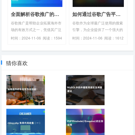
全面解析谷歌推广的核心策略与执行步骤：助力企业精准拓展海外市场
如何通过谷歌广告平台提升海外业务：谷歌推广策略详解及优化技巧
谷歌推广是帮助企业拓展海外市
谷歌作为全球最广泛使用的搜索
场的有效方式之一，凭借其广泛
引擎，为企业提供了一个强大的
的用户覆盖和强大的...
广告平台，用以覆盖...
时间：2024-11-06 阅读：1594
时间：2024-11-06 阅读：1612
℃
℃
猜你喜欢
如何在PHP中实现
MySQL中的外键使
支付功能？
用误区及调整建议