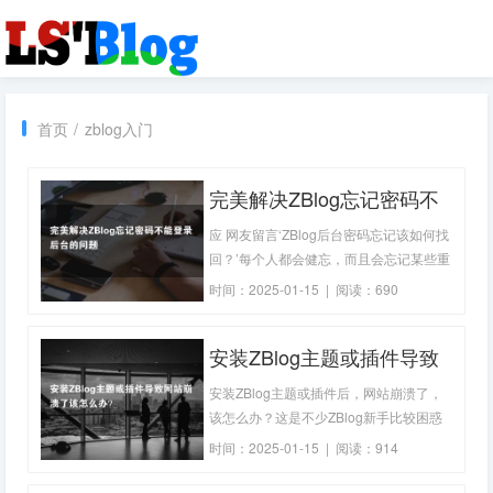
首页
/
zblog入门
完美解决ZBlog忘记密码不
能登录后台的问题
应 网友留言‘ZBlog后台密码忘记该如何找
回？’每个人都会健忘，而且会忘记某些重
要的东西，例如老婆的生日（很严重），
时间：2025-01-15 | 阅读：690
银行卡密码（着急），当然也会忘记
ZBlog管理员账号的密码。。。那么当我
安装ZBlog主题或插件导致
们忘记了后台的登录密码要怎么办呢？不
要着急，接下来烽烟就来说下ZBlog找回
网站崩溃了该怎么办？
安装ZBlog主题或插件后，网站崩溃了，
管理员
该怎么办？这是不少ZBlog新手比较困惑
的问题。接下来烽烟就简单说一下排查的
时间：2025-01-15 | 阅读：914
思路。导致ZBlog崩溃的原因是什么？安
装主题或插件导致ZBlog崩溃，一般都是