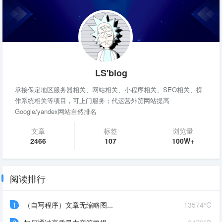
可定制性，做为CMS系统使用，Z-
BlogPHP可以更方便的管
LS'blog
承接保定地区服务器相关、网站相关、小程序相关、SEO相关、操
作系统相关等项目，可上门服务；代运营外贸网站提高
Google/yandex网站自然排名
文章
标签
浏览量
2466
107
100W+
阅读排行
1
（自写程序）文章无缩略图...
13574℃