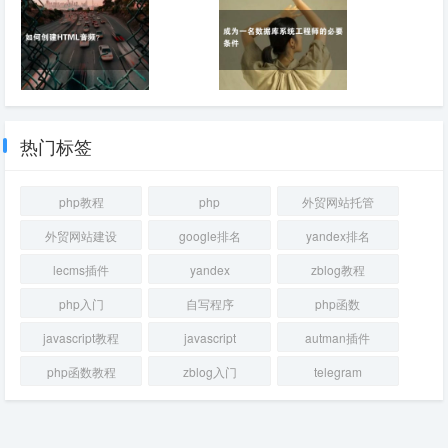
数截取中文字符串应
cookie问题处理
用示例
如何创建HTML音
成为一名数据库系统
频？
工程师的必要条件
热门标签
php教程
php
外贸网站托管
外贸网站建设
google排名
yandex排名
lecms插件
yandex
zblog教程
php入门
自写程序
php函数
javascript教程
javascript
autman插件
php函数教程
zblog入门
telegram