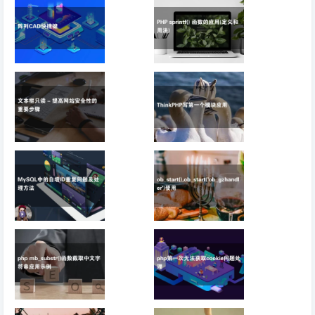
一个高质量的网站
期操作小记
阵列CAD快捷键
PHP sprintf() 函数的
应用(定义和用法)
文本框只读 - 提高网
ThinkPHP写第一个
站安全性的重要步骤
模块应用
MySQL中的自增ID
ob_start(),ob_start('ob_gzhandler')
重复问题及处理方法
使用
php mb_substr()函
php第一次无法获取