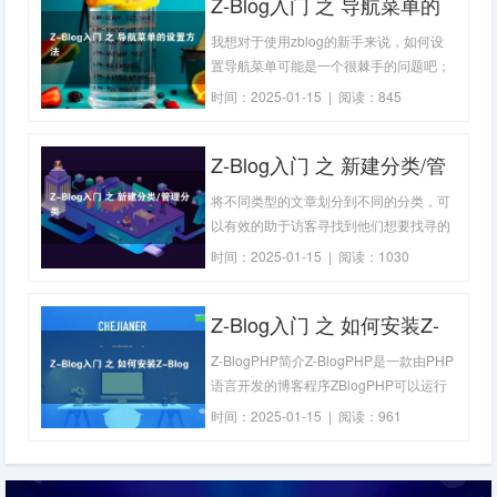
Z-Blog入门 之 导航菜单的
悟的赶脚，原来是这个呀；那么这个信息
该如何关闭呢？ 其实关闭zblog的页面运
设置方法
我想对于使用zblog的新手来说，如何设
行时
置导航菜单可能是一个很棘手的问题吧；
经常在群里看见一些用户询问zblog导航
时间：2025-01-15 | 阅读：845
栏要怎么设置呢？zblog怎样设置二级菜
单？一般大神给出的回答是‘在模块管理中
Z-Blog入门 之 新建分类/管
点击导航栏模块，按示例代码编辑’，如果
是一个不太懂html代码的同学，按照步骤
理分类
将不同类型的文章划分到不同的分类，可
操
以有效的助于访客寻找到他们想要找寻的
内容，提高用户体验。所以为你的网站创
时间：2025-01-15 | 阅读：1030
建文章分类是很有必要的一件事情。那么
在ZBLOG系统中要如何新建文章分类和管
Z-Blog入门 之 如何安装Z-
理文章分类呢？下面我们来详细的介绍
下。新建文章分类后台首页->分类管理->
Blog
Z-BlogPHP简介Z-BlogPHP是一款由PHP
新建分
语言开发的博客程序ZBlogPHP可以运行
在Windows,Linux等众多平台上，支持
时间：2025-01-15 | 阅读：961
PHP 5.2 - 5.6和PHP 7.0 Beta，支持
IIS,Apache,Lighttpd,Nginx,Kangle等Web
服务器。 Z-BlogPHP 有着丰富和强大的