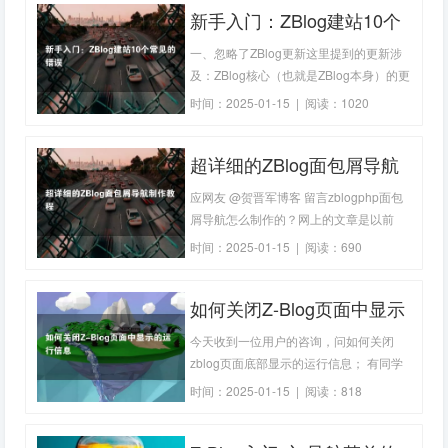
新手入门：ZBlog建站10个
兼容问题：这个主题或插件的代码存在错
误（一般是某些PHP语法错误）主题或插
常见的错误
一、忽略了ZBlog更新这里提到的更新涉
件的代码
及：ZBlog核心（也就是ZBlog本身）的更
新、所用的插件的更新、所用的主题的更
时间：2025-01-15 | 阅读：1020
新，不用的主题和插件最好全部删除，以
免ZBlog的更新机制影响了网站的性能表
超详细的ZBlog面包屑导航
现。更新并不一定是为了获取更花哨的特
性，主要是为了网站安全。二、忘记或者
制作教程
应网友 @贺晋军博客 留言zblogphp面包
忽略了
屑导航怎么制作的？网上的文章是以前
的，求指点，谢谢关于什么是面包屑导航
时间：2025-01-15 | 阅读：690
我想各位童鞋都应该非常的了解了吧，这
里我就不再叙述了；先贴两段官方WIKI给
如何关闭Z-Blog页面中显示
的代码看下：页面判断{if
$type=='index'&&$page=='1'} /*判断首页
的运行信息
今天收到一位用户的咨询，问如何关闭
zblog页面底部显示的运行信息； 有同学
可能会问页面运行信息是什么？我们来看
时间：2025-01-15 | 阅读：818
下这段类似的代码： 怎么样，用zblog的
同学看见上面这段代码是不是有种恍然大