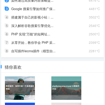
2
如何通过高质量内容策略提...
6476℃
3
Google 搜索引擎如何推广保...
4481℃
4
搭建属于自己的影视小站：...
3502℃
5
深入解析谷歌搜索引擎优化...
2546℃
6
PHP 实现“万能”的短网址...
2500℃
7
从零开始，教你学会 PHP 采...
2399℃
8
自写插件lecms插件（模型自...
2281℃
猜你喜欢
网页制作：如何打造
php&amp;mysql 日