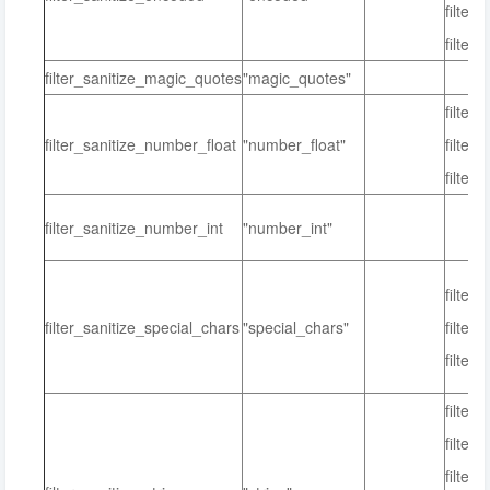
filter
filter
filter_sanitize_magic_quotes
"magic_quotes"
filter_
filter_sanitize_number_float
"number_float"
filter
filter_
filter_sanitize_number_int
"number_int"
filter_
filter_sanitize_special_chars
"special_chars"
filter_
filter
filter
filter_
filter_