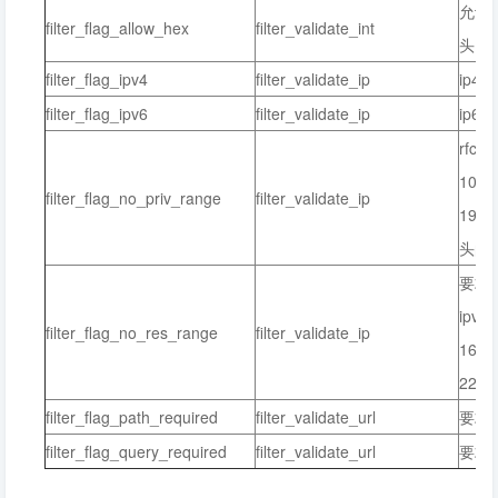
允许
filter_flag_allow_hex
filter_validate_int
头）
filter_flag_ipv4
filter_validate_ip
ip4
filter_flag_ipv6
filter_validate_ip
ip6
rfc
10.0.
filter_flag_no_priv_range
filter_validate_ip
192.
头的域:
要求
ipv4 
filter_flag_no_res_range
filter_validate_ip
169.2
224
filter_flag_path_required
filter_validate_url
要求
filter_flag_query_required
filter_validate_url
要求u