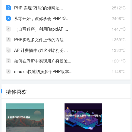
2
PHP 实现“万能”的短网址...
2512℃
3
从零开始，教你学会 PHP 采...
2408℃
4
（自写程序）利用RapidAPI...
1447℃
5
PHP实现多文件上传的方法
1369℃
6
API计费插件+姓名测名打分...
1332℃
7
如何在PHP中实现用户身份验...
1201℃
8
mac os快速切换多个PHP版本...
1148℃
猜你喜欢