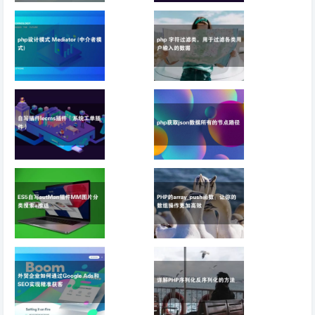
未启用DHCP怎样解
php第一次无法获取
决？
cookie问题处理
php设计模式
php 字符过滤类，用
Mediator (中介者模
于过滤各类用户输入
式)
的数据
自写插件lecms插件
php获取json数据所
（系统工单插件）
有的节点路径
ES5自写autMan插
PHP的array_push
件MM图片分类搜索
函数：让你的数组操
+推送
作更加高效