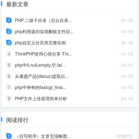
最新文章
1
PHP 二级子目录（后台目录...
01-15
2
php利用递归实现删除文件目...
01-15
3
php自定义分页类完整实例
01-15
4
ThinkPHP使用心得分享-Thi...
01-15
5
php中0,null,empty,空,fal...
01-15
6
从康盛产品(discuz)提取出...
01-15
7
php中神奇的fastcgi_finis...
01-15
8
PHP文件上传原理简单分析
01-15
阅读排行
1
（自写程序）文章无缩略图...
13585℃