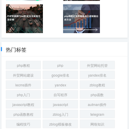
外贸企业如何通过
详解PHP序列化反
Google Ads和SEO
序列化的方法
实现精准获客
PHP字典树(Trie树)
php将图片文件转换
定义与实现方法示例
成二进制输出的方法
热门标签
php教程
php
外贸网站托管
外贸网站建设
google排名
yandex排名
lecms插件
yandex
zblog教程
php入门
自写程序
php函数
javascript教程
javascript
autman插件
php函数教程
zblog入门
telegram
编程技巧
zblog模板修改
网络知识