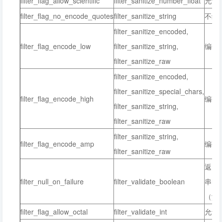
filter_flag_allow_scientific
filter_sanitize_number_float
允许
filter_flag_no_encode_quotes
filter_sanitize_string
不编
filter_sanitize_encoded,
filter_flag_encode_low
filter_sanitize_string,
编码a
filter_sanitize_raw
filter_sanitize_encoded,
filter_sanitize_special_chars,
filter_flag_encode_high
编码a
filter_sanitize_string,
filter_sanitize_raw
filter_sanitize_string,
filter_flag_encode_amp
编码
filter_sanitize_raw
返回
filter_null_on_failure
filter_validate_boolean
串时
（yes,
filter_flag_allow_octal
filter_validate_int
允许