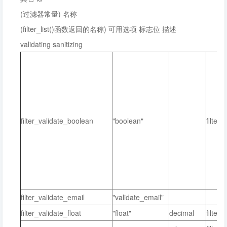
(过滤器常量) 名称
(filter_list()函数返回的名称) 可用选项 标志位 描述
validating sanitizing
filter_validate_boolean
"boolean"
filter_
filter_validate_email
"validate_email"
filter_validate_float
"float"
decimal
filter