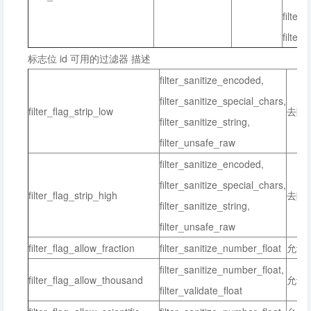
filter
filter
标志位 id 可用的过滤器 描述
filter_sanitize_encoded,
filter_sanitize_special_chars,
filter_flag_strip_low
去除a
filter_sanitize_string,
filter_unsafe_raw
filter_sanitize_encoded,
filter_sanitize_special_chars,
filter_flag_strip_high
去除a
filter_sanitize_string,
filter_unsafe_raw
filter_flag_allow_fraction
filter_sanitize_number_float
允许小
filter_sanitize_number_float,
filter_flag_allow_thousand
允许千
filter_validate_float