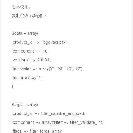
怎么使用。
复制代码 代码如下:
$data = array(
'product_id' => 'libgd<script>',
'component' => '10',
'versions' => '2.0.33',
'testscalar' => array('2', '23', '10', '12'),
'testarray' => '2',
);
$args = array(
'product_id' => filter_sanitize_encoded,
'component' => array('filter' => filter_validate_int,
'flags' => filter_force_array,