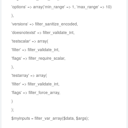
'options' => array('min_range' => 1, 'max_range' => 10)
),
'versions' => filter_sanitize_encoded,
'doesnotexist' => filter_validate_int,
'testscalar' => array(
'filter' => filter_validate_int,
'flags' => filter_require_scalar,
),
'testarray' => array(
'filter' => filter_validate_int,
'flags' => filter_force_array,
)
);
$myinputs = filter_var_array($data, $args);